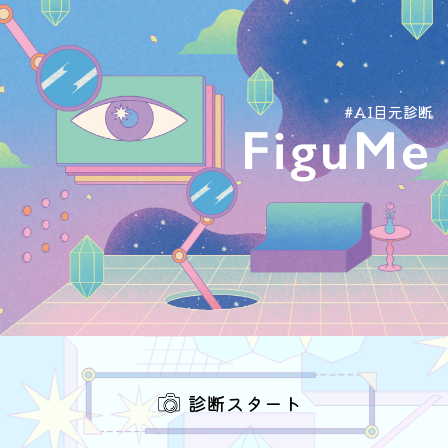
#AI目元診断
FiguMe
診断スタート